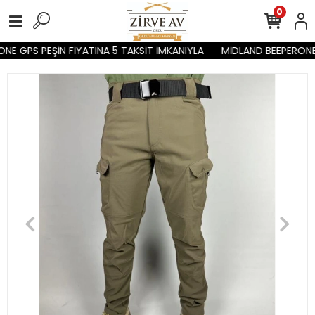
0
E GPS PEŞİN FİYATINA 5 TAKSİT İMKANIYLA
MİDLAND BEEPERONE G