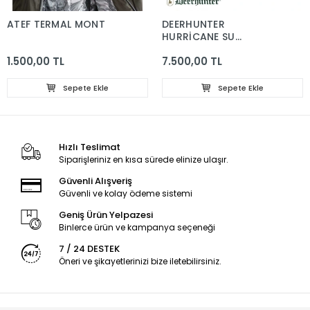
ATEF TERMAL MONT
DEERHUNTER
HURRİCANE SU
GEÇİRMEZ YAĞMURLUK
1.500,00 TL
7.500,00 TL
PANÇO
Sepete Ekle
Sepete Ekle
Hızlı Teslimat
Siparişleriniz en kısa sürede elinize ulaşır.
Güvenli Alışveriş
Güvenli ve kolay ödeme sistemi
Geniş Ürün Yelpazesi
Binlerce ürün ve kampanya seçeneği
7 / 24 DESTEK
Öneri ve şikayetlerinizi bize iletebilirsiniz.