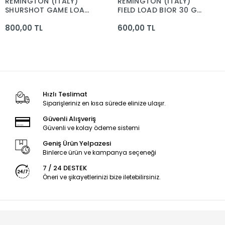
REMİNGTON (ITALY)
REMİNGTON (ITALY)
SHURSHOT GAME LOAD
FIELD LOAD BIOR 30 GR
25 GR. AV FİŞEĞİ - 20
AV FİŞEĞİ - 12 CAL.9
800,00 TL
600,00 TL
CAL.
NO.
Hızlı Teslimat
Siparişleriniz en kısa sürede elinize ulaşır.
Güvenli Alışveriş
Güvenli ve kolay ödeme sistemi
Geniş Ürün Yelpazesi
Binlerce ürün ve kampanya seçeneği
7 / 24 DESTEK
Öneri ve şikayetlerinizi bize iletebilirsiniz.