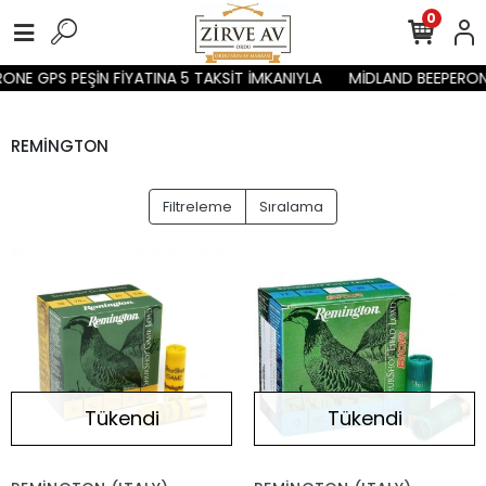
0
ONE GPS PEŞİN FİYATINA 5 TAKSİT İMKANIYLA
MİDLAND BEEPERONE
REMİNGTON
Filtreleme
Sıralama
Tükendi
Tükendi