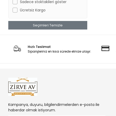
Sadece stoktakileri göster
İmpala Plus
Ücretsiz Kargo
Khan Arms
Hatsan
Seçimleri Temizle
Kral Arms
BERETTA
BREDA
Hızlı Teslimat
HUNT GROUP
Siparişleriniz en kısa sürede elinize ulaşır.
Kampanya, duyuru, bilgilendirmelerden e-posta ile
haberdar olmak istiyorum.