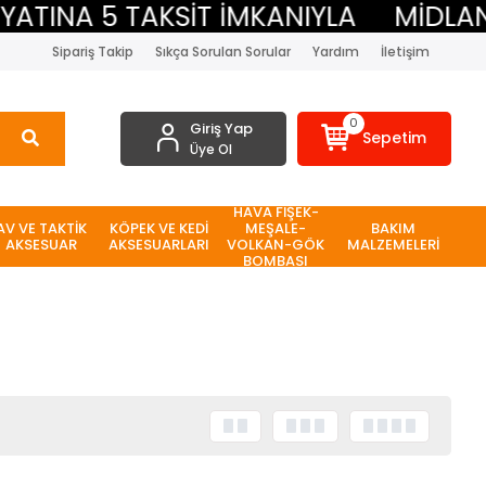
TINA 5 TAKSİT İMKANIYLA
MİDLAND 
Sipariş Takip
Sıkça Sorulan Sorular
Yardım
İletişim
0
Giriş Yap
Sepetim
Üye Ol
HAVA FİŞEK-
AV VE TAKTİK
KÖPEK VE KEDİ
MEŞALE-
BAKIM
AKSESUAR
AKSESUARLARI
VOLKAN-GÖK
MALZEMELERİ
BOMBASI