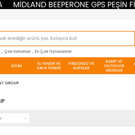
MİDLAND BEEPERONE GPS PEŞİN FİYA
r
,
Çok Satanlar
,
En Çok Oylananlar
KAMP VE
EL FENERİ VE
FIRDÖNDÜ VE
GİYİM
OUTDOOR
KAFA FENERİ
KLİPSLER
ÜRÜNLER
NT GROUP
UP