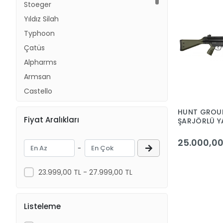
Stoeger
Yıldız Silah
Typhoon
Çatüs
Alpharms
Armsan
Castello
Huğlu
HUNT GROU
Fiyat Aralıkları
Retay
ŞARJÖRLÜ Y
TÜF.12 CAL.
Kariyer
25.000,00
-
Özkanlar
Benelli
23.999,00 TL - 27.999,00 TL
Crystal
Dağlıoğlu
Listeleme
Ranger Arms
Caretta Arms