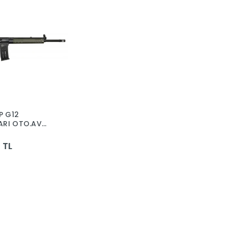
P G12
ARI OTO.AV
 TL