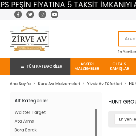
PEŞİN FİYATINA 5 TAKSİT İMKANIYLA
En Yenile
ASKERİ
OLTA &
TÜM KATEGORİLER
MALZEMELER
KAMIŞLAR
Ana Sayfa
Kara Avı Malzemeleri
Yivsiz Av Tüfekleri
HU
Alt Kategoriler
HUNT GRO
Waltter Target
Ata Arms
Bora Barak