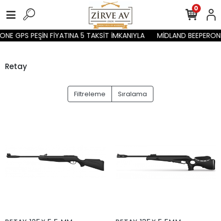
0
NE GPS PEŞİN FİYATINA 5 TAKSİT İMKANIYLA
MİDLAND BEEPERONE 
Retay
Filtreleme
Sıralama