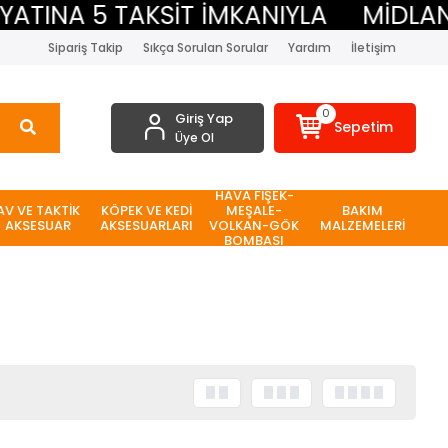
TINA 5 TAKSİT İMKANIYLA
MİDLAND 
Sipariş Takip
Sıkça Sorulan Sorular
Yardım
İletişim
0
Giriş Yap
Sepetim
Üye Ol
HAVA FİŞEK-
AV VE TAKTİK
KÖPEK VE KEDİ
MEŞALE-
BAKIM
AKSESUAR
AKSESUARLARI
VOLKAN-GÖK
MALZEMELERİ
BOMBASI