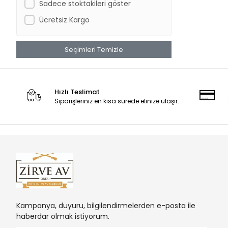
Sadece stoktakileri göster
İmpala Plus
Ücretsiz Kargo
Khan Arms
Hatsan
Seçimleri Temizle
Kral Arms
BERETTA
BREDA
Hızlı Teslimat
HUNT GROUP
Siparişleriniz en kısa sürede elinize ulaşır.
Kampanya, duyuru, bilgilendirmelerden e-posta ile
haberdar olmak istiyorum.