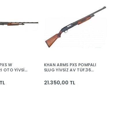
PXS W
KHAN ARMS PXS POMPALI
I OTO YİVSİZ
SLUG YİVSİZ AV TÜF.36
6.CAL 61 CM
CAL.47 CM
TL
21.350,00 TL