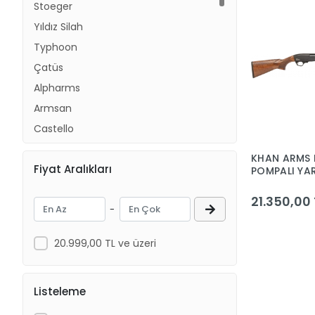
Stoeger
Yıldız Silah
Typhoon
Çatüs
Alpharms
Armsan
Castello
Huğlu
KHAN ARMS 
Fiyat Aralıkları
Retay
POMPALI YAR
AV TÜFEĞİ 3
Kariyer
21.350,00 
-
Özkanlar
Benelli
20.999,00 TL ve üzeri
Crystal
Dağlıoğlu
Listeleme
Ranger Arms
Caretta Arms