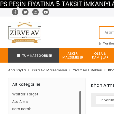
PEŞİN FİYATINA 5 TAKSİT İMKANIYLA
En Yenile
ASKERİ
OLTA &
TÜM KATEGORİLER
MALZEMELER
KAMIŞLAR
Ana Sayfa
Kara Avı Malzemeleri
Yivsiz Av Tüfekleri
Kh
Alt Kategoriler
Khan Arm
Waltter Target
Ata Arms
Bora Barak