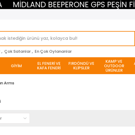
MİDLAND BEEPERONE GPS PEŞİN FİYA
r
,
Çok Satanlar
,
En Çok Oylananlar
KAMP VE
EL FENERİ VE
FIRDÖNDÜ VE
GİYİM
OUTDOOR
KAFA FENERİ
KLİPSLER
ÜRÜNLER
an Arms
s