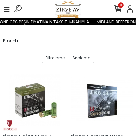
0
NE GPS PEŞİN FİYATINA 5 TAKSİT İMKANIYLA
MİDLAND BEEPERONE 
Fiocchi
Filtreleme
Sıralama