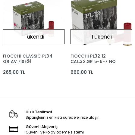
Tükendi
Tükendi
FİOCCHİ CLASSİC PL34
FİOCCHİ PL32 12
GR AV FİŞEĞİ
CAL.32.GR 5-6-7 NO
265,00 TL
660,00 TL
Hızlı Teslimat
Siparişleriniz en kısa sürede elinize ulaşır.
Güvenli Alışveriş
Güvenli ve kolay ödeme sistemi