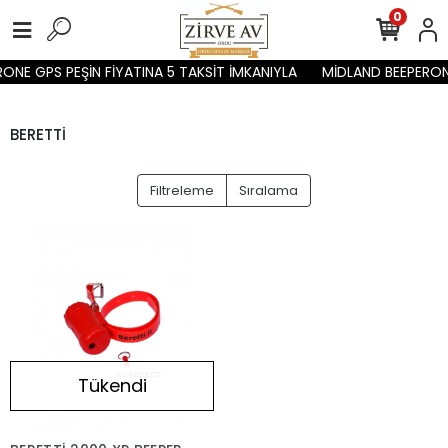
0
ONE GPS PEŞİN FİYATINA 5 TAKSİT İMKANIYLA
MİDLAND BEEPERONE
BERETTİ
Filtreleme
Sıralama
Tükendi