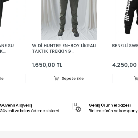
ANE SU
WİDİ HUNTER EN-BOY LİKRALI
BENELLİ SW
UK
TAKTİK TREKKİNG
PANTOLON
1.650,00 TL
4.250,00
le
Sepete Ekle
Güvenli Alışveriş
Geniş Ürün Yelpazesi
Güvenli ve kolay ödeme sistemi
Binlerce ürün ve kampany