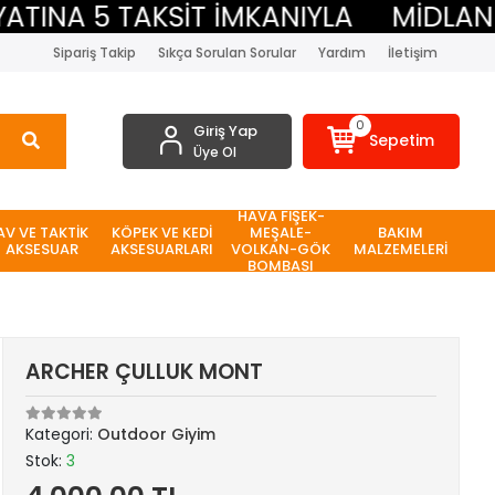
NA 5 TAKSİT İMKANIYLA
MİDLAND BE
Sipariş Takip
Sıkça Sorulan Sorular
Yardım
İletişim
0
Giriş Yap
Sepetim
Üye Ol
HAVA FİŞEK-
AV VE TAKTİK
KÖPEK VE KEDİ
MEŞALE-
BAKIM
AKSESUAR
AKSESUARLARI
VOLKAN-GÖK
MALZEMELERİ
BOMBASI
ARCHER ÇULLUK MONT
Kategori:
Outdoor Giyim
Stok:
3