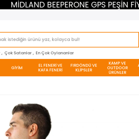
MİDLAND BEEPERONE GPS PEŞİN FİYATI
r
,
Çok Satanlar
,
En Çok Oylananlar
KAMP VE
EL FENERİ VE
FIRDÖNDÜ VE
GİYİM
OUTDOOR
KAFA FENERİ
KLİPSLER
ÜRÜNLER