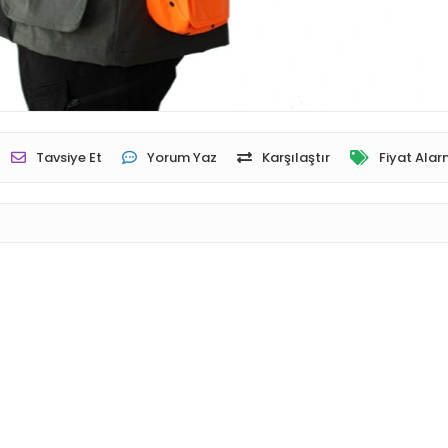
Tavsiye Et
Yorum Yaz
Karşılaştır
Fiyat Alar