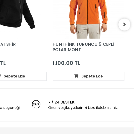
EATSHİRT
HUNTHİNK TURUNCU 5 CEPLİ
Ş
POLAR MONT
F
 TL
1.100,00 TL
8
Sepete Ekle
Sepete Ekle
7 / 24 DESTEK
a seçeneği
Öneri ve şikayetlerinizi bize iletebilirsiniz.