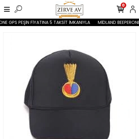
0
E GPS PEŞİN FİYATINA 5 TAKSİT İMKANIYLA
MİDLAND BEEPERONE 