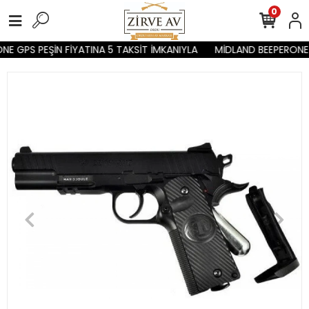
0
E GPS PEŞİN FİYATINA 5 TAKSİT İMKANIYLA
MİDLAND BEEPERONE G