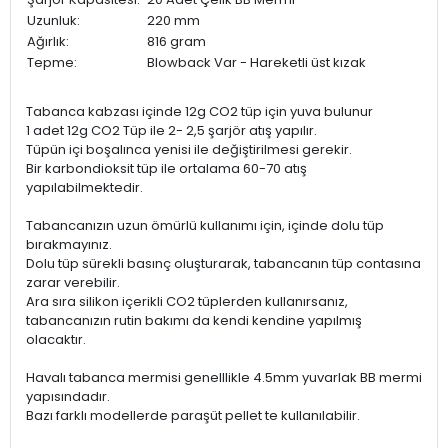
Uzunluk:
220 mm
Ağırlık:
816 gram
Tepme:
Blowback Var - Hareketli üst kızak
Tabanca kabzası içinde 12g CO2 tüp için yuva bulunur
1 adet 12g CO2 Tüp ile 2- 2,5 şarjör atış yapılır.
Tüpün içi boşalınca yenisi ile değiştirilmesi gerekir.
Bir karbondioksit tüp ile ortalama 60-70 atış
yapılabilmektedir.
Tabancanızın uzun ömürlü kullanımı için, içinde dolu tüp
bırakmayınız.
Dolu tüp sürekli basınç oluşturarak, tabancanın tüp contasına
zarar verebilir.
Ara sıra silikon içerikli CO2 tüplerden kullanırsanız,
tabancanızın rutin bakımı da kendi kendine yapılmış
olacaktır.
Havalı tabanca mermisi genelllikle 4.5mm yuvarlak BB mermi
yapısındadır.
Bazı farklı modellerde paraşüt pellet te kullanılabilir.