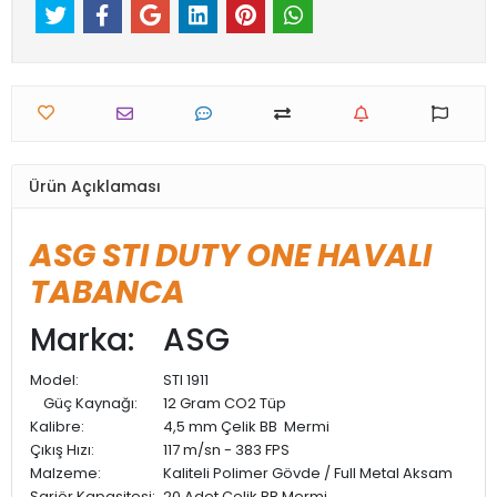
Ürün Açıklaması
ASG STI DUTY ONE HAVALI
TABANCA
Marka:
ASG
Model:
STI 1911
Güç Kaynağı:
12 Gram CO2 Tüp
Kalibre:
4,5 mm Çelik BB Mermi
Çıkış Hızı:
117 m/sn - 383 FPS
Malzeme:
Kaliteli Polimer Gövde / Full Metal Aksam
Şarjör Kapasitesi:
20 Adet Çelik BB Mermi