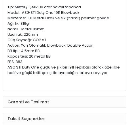
Tip: Metal / Çelik BB atar havalı tabanca
Model: ASG STI Duty One 1911 Blowback
Malzeme: Full Metal Kızak ve sıkıştırılmış polimer gövde
Ağırlık: 816g
Namlu: Metal 115mm
Uzunluk: 220mm
Güç Kaynağı: CO2 x 1
Action: Yarı Otomatik blowback, Double Action
BB tipi : 4.5mm BB
Kapasitesi: 20 metal BB
FPS: 383
ASG STI Duty One güçlü ve şık bir 1911 replikası olarak özellikle
hafif ve güçlü tetik çekişi ile ayrıcalığını ortaya koyuyor.
Garanti ve Teslimat
Taksit Seçenekleri