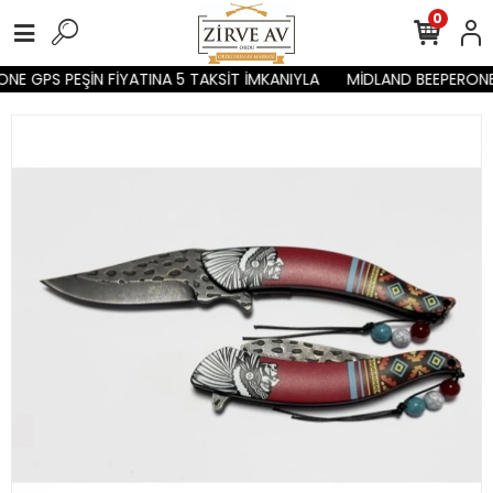
0
E GPS PEŞİN FİYATINA 5 TAKSİT İMKANIYLA
MİDLAND BEEPERONE 