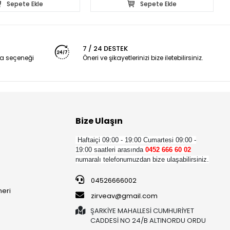
Sepete Ekle
Sepete Ekle
7 / 24 DESTEK
a seçeneği
Öneri ve şikayetlerinizi bize iletebilirsiniz.
Bize Ulaşın
Haftaiçi 09:00 - 19:00
Cumartesi 09:00 -
19:00 saatleri arasında
0452 666 60 02
numaralı telefonumuzdan bize ulaşabilirsiniz.
04526666002
neri
zirveav@gmail.com
ŞARKİYE MAHALLESİ CUMHURİYET
CADDESİ NO 24/B ALTINORDU ORDU