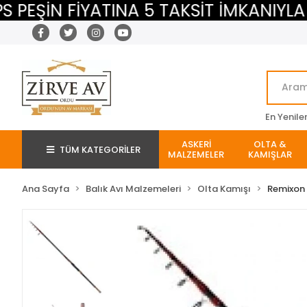
ŞİN FİYATINA 5 TAKSİT İMKANIYLA
En Yenile
ASKERİ
OLTA &
TÜM KATEGORİLER
MALZEMELER
KAMIŞLAR
Ana Sayfa
Balık Avı Malzemeleri
Olta Kamışı
Remixon