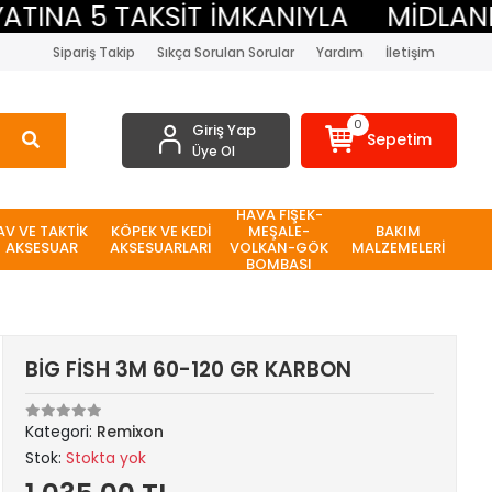
INA 5 TAKSİT İMKANIYLA
MİDLAND B
Sipariş Takip
Sıkça Sorulan Sorular
Yardım
İletişim
0
Giriş Yap
Sepetim
Üye Ol
HAVA FİŞEK-
AV VE TAKTİK
KÖPEK VE KEDİ
MEŞALE-
BAKIM
AKSESUAR
AKSESUARLARI
VOLKAN-GÖK
MALZEMELERİ
BOMBASI
BİG FİSH 3M 60-120 GR KARBON
Kategori:
Remixon
Stok:
Stokta yok