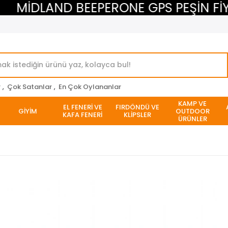
MİDLAND BEEPERONE GPS PEŞİN FİYAT
r
,
Çok Satanlar
,
En Çok Oylananlar
KAMP VE
EL FENERİ VE
FIRDÖNDÜ VE
GİYİM
OUTDOOR
KAFA FENERİ
KLİPSLER
ÜRÜNLER