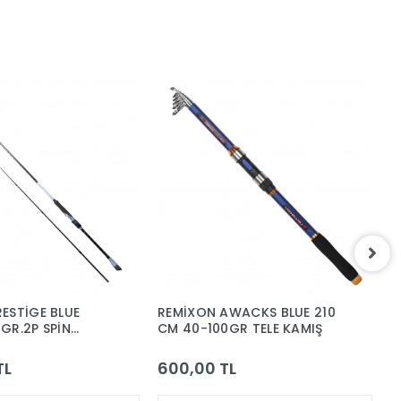
ESTİGE BLUE
REMİXON AWACKS BLUE 210
R
GR.2P SPİN
CM 40-100GR TELE KAMIŞ
C
MIŞ
TL
600,00 TL
5