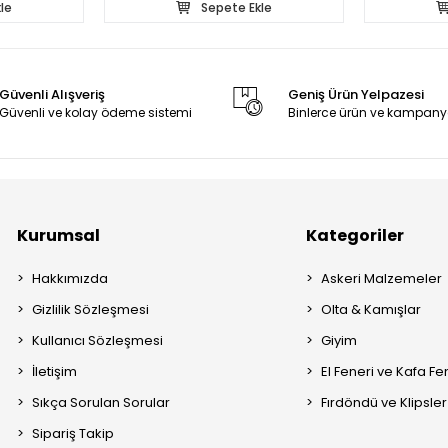
le
Sepete Ekle
Güvenli Alışveriş
Geniş Ürün Yelpazesi
Güvenli ve kolay ödeme sistemi
Binlerce ürün ve kampany
Kurumsal
Kategoriler
Hakkımızda
Askeri Malzemeler
Gizlilik Sözleşmesi
Olta & Kamışlar
Kullanıcı Sözleşmesi
Giyim
İletişim
El Feneri ve Kafa Fe
Sıkça Sorulan Sorular
Fırdöndü ve Klipsler
Sipariş Takip