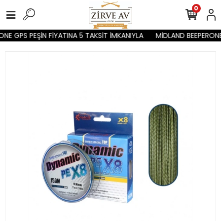
0
NE GPS PEŞİN FİYATINA 5 TAKSİT İMKANIYLA
MİDLAND BEEPERONE 