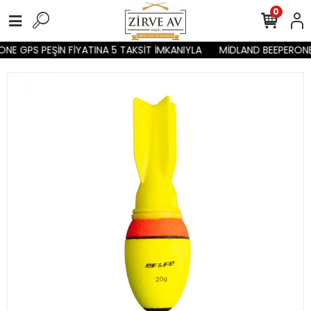
0
NE GPS PEŞİN FİYATINA 5 TAKSİT İMKANIYLA
MİDLAND BEEPERONE 