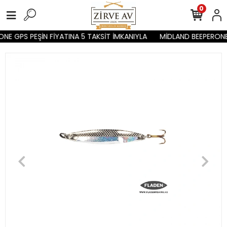
0
NE GPS PEŞİN FİYATINA 5 TAKSİT İMKANIYLA
MİDLAND BEEPERONE 