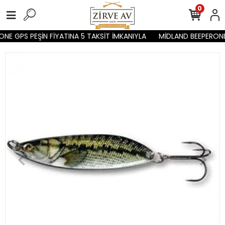
0
NE GPS PEŞİN FİYATINA 5 TAKSİT İMKANIYLA
MİDLAND BEEPERONE 