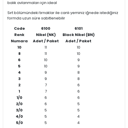
balık avlanmaları için ideal
Sırt bölümündeki tırnaklar ile canlı yeminiz iğnede istediğiniz
formda uzun süre sabitlenebilir
Code
6100
6101
Renk
Nikel (NK)
Black Nikel (BN)
Numara
Adet / Paket
Adet / Paket
10
11
10
8
11
10
6
10
9
5
10
9
4
9
8
3
9
8
2
7
6
1
7
6
1/0
6
6
2/0
6
5
3/0
5
5
4/0
5
4
5/0
5
4