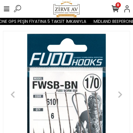
0
E GPS PEŞİN FİYATINA 5 TAKSİT İMKANIYLA
MİDLAND BEEPERONE G