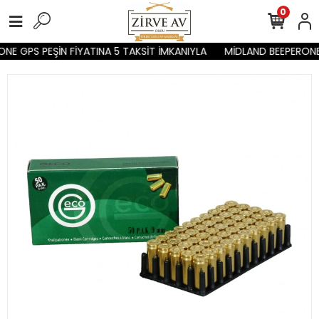
0
E GPS PEŞİN FİYATINA 5 TAKSİT İMKANIYLA
MİDLAND BEEPERONE 