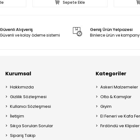
le
Sepete Ekle
Güvenli Alışveriş
Geniş Ürün Yelpazesi
Güvenli ve kolay ödeme sistemi
Binlerce ürün ve kampany
Kurumsal
Kategoriler
Hakkımızda
Askeri Malzemeler
Gizlilik Sözleşmesi
Olta & Kamışlar
Kullanıcı Sözleşmesi
Giyim
İletişim
El Feneri ve Kafa Fe
Sıkça Sorulan Sorular
Fırdöndü ve Klipsler
Sipariş Takip