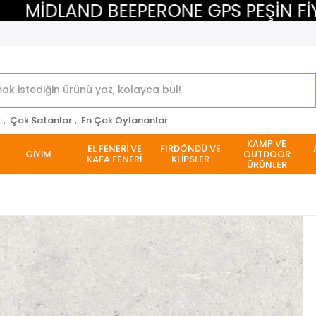
MİDLAND BEEPERONE GPS PEŞİN FİYATI
r
,
Çok Satanlar
,
En Çok Oylananlar
KAMP VE
EL FENERİ VE
FIRDÖNDÜ VE
GİYİM
OUTDOOR
KAFA FENERİ
KLİPSLER
ÜRÜNLER