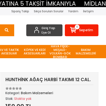
NA 5 TAKSİT İMKANIYLA
MİDLAND BE
Sipariş Takip
Sıkça Sorulan Sorular
Yardım
İletişim
0
Giriş Yap
Sepetim
Üye Ol
HAVA FİŞEK-
AV VE TAKTİK
KÖPEK VE KEDİ
MEŞALE-
BAKIM
AKSESUAR
AKSESUARLARI
VOLKAN-GÖK
MALZEMELERİ
BOMBASI
HUNTHİNK AĞAÇ HARBİ TAKIMI 12 CAL.
Kategori:
Bakım Malzemeleri
Stok:
Stokta yok