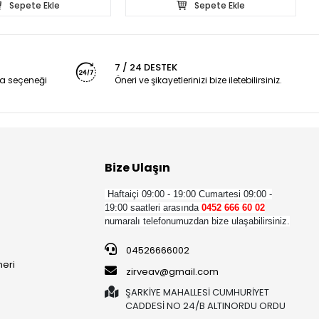
Sepete Ekle
Sepete Ekle
7 / 24 DESTEK
a seçeneği
Öneri ve şikayetlerinizi bize iletebilirsiniz.
Bize Ulaşın
Haftaiçi 09:00 - 19:00
Cumartesi 09:00 -
19:00 saatleri arasında
0452 666 60 02
numaralı telefonumuzdan bize ulaşabilirsiniz.
04526666002
neri
zirveav@gmail.com
ŞARKİYE MAHALLESİ CUMHURİYET
CADDESİ NO 24/B ALTINORDU ORDU