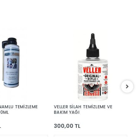
NAMLU TEMİZLEME
VELLER SİLAH TEMİZLEME VE
B
00ML
BAKIM YAĞI
S
L
300,00 TL
3