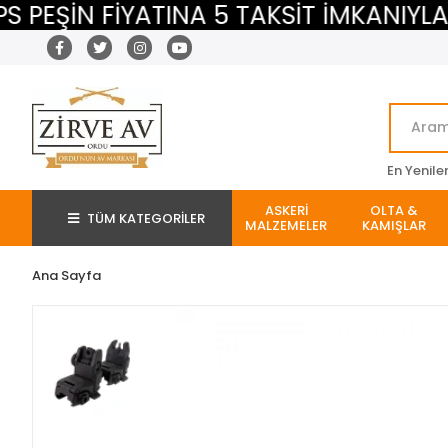
ŞİN FİYATINA 5 TAKSİT İMKANIYLA
En Yenile
ASKERİ
OLTA &
TÜM KATEGORİLER
MALZEMELER
KAMIŞLAR
Ana Sayfa