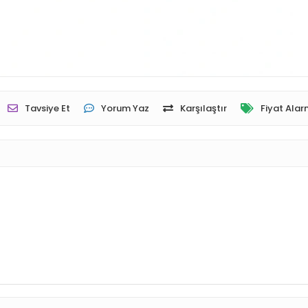
Tavsiye Et
Yorum Yaz
Karşılaştır
Fiyat Alar