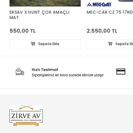
ERSAV X HUNT ÇOK AMAÇLI
MEC-CAR CZ 75 17RD
MAT
550,00 TL
2.550,00 TL
Sepete Ekle
Sepete Ek
Hızlı Teslimat
Siparişleriniz en kısa sürede elinize ulaşır.