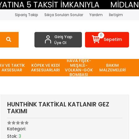
NA 5 TAKSİT İMKANIYLA
MİDLAND BE
Sipariş Takip
Sıkça Sorulan Sorular
Yardım
İletişim
0
Giriş Yap
Sepetim
Üye Ol
HAVA FİŞEK-
AV VE TAKTİK
KÖPEK VE KEDİ
MEŞALE-
BAKIM
AKSESUAR
AKSESUARLARI
VOLKAN-GÖK
MALZEMELERİ
BOMBASI
HUNTHİNK TAKTİKAL KATLANIR GEZ
TAKIMI
Kategori:
Stok:
3