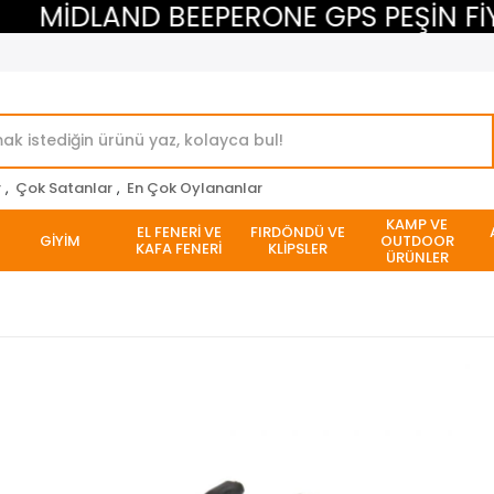
MİDLAND BEEPERONE GPS PEŞİN FİYATI
r
,
Çok Satanlar
,
En Çok Oylananlar
KAMP VE
EL FENERİ VE
FIRDÖNDÜ VE
GİYİM
OUTDOOR
KAFA FENERİ
KLİPSLER
ÜRÜNLER