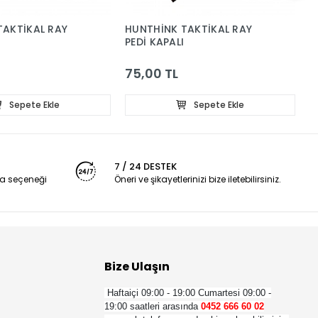
TAKTİKAL RAY
HUNTHİNK TAKTİKAL RAY
D
PEDİ KAPALI
A
75,00 TL
2
Sepete Ekle
Sepete Ekle
7 / 24 DESTEK
a seçeneği
Öneri ve şikayetlerinizi bize iletebilirsiniz.
Bize Ulaşın
Haftaiçi 09:00 - 19:00
Cumartesi 09:00 -
19:00 saatleri arasında
0452 666 60 02