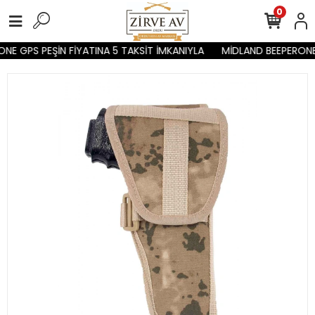
0
NE GPS PEŞİN FİYATINA 5 TAKSİT İMKANIYLA
MİDLAND BEEPERONE 