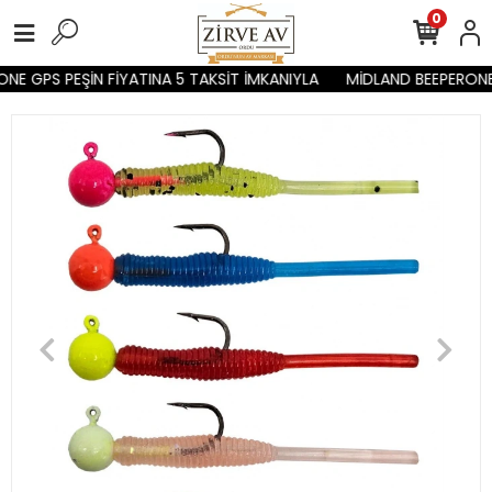
0
NE GPS PEŞİN FİYATINA 5 TAKSİT İMKANIYLA
MİDLAND BEEPERONE 