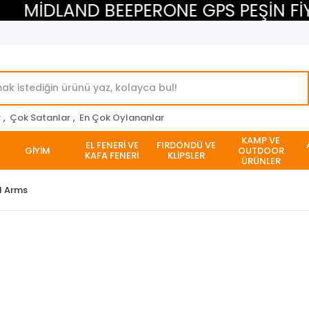
MİDLAND BEEPERONE GPS PEŞİN FİYAT
r
,
Çok Satanlar
,
En Çok Oylananlar
KAMP VE
EL FENERİ VE
FIRDÖNDÜ VE
GİYİM
OUTDOOR
KAFA FENERİ
KLİPSLER
ÜRÜNLER
l Arms