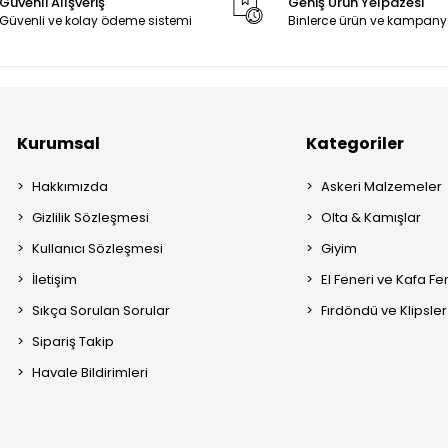
Güvenli Alışveriş
Geniş Ürün Yelpazesi
Güvenli ve kolay ödeme sistemi
Binlerce ürün ve kampany
Kurumsal
Kategoriler
Hakkımızda
Askeri Malzemeler
Gizlilik Sözleşmesi
Olta & Kamışlar
Kullanıcı Sözleşmesi
Giyim
İletişim
El Feneri ve Kafa Fe
Sıkça Sorulan Sorular
Fırdöndü ve Klipsler
Sipariş Takip
Havale Bildirimleri