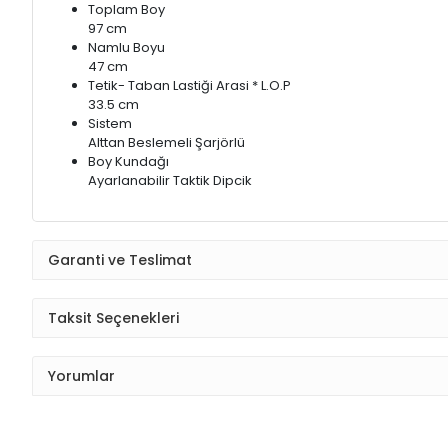
Toplam Boy
97 cm
Namlu Boyu
47 cm
Tetik- Taban Lastiği Arasi * L.O.P
33.5 cm
Sistem
Alttan Beslemeli Şarjörlü
Boy Kundağı
Ayarlanabilir Taktik Dipcik
Garanti ve Teslimat
Taksit Seçenekleri
Yorumlar