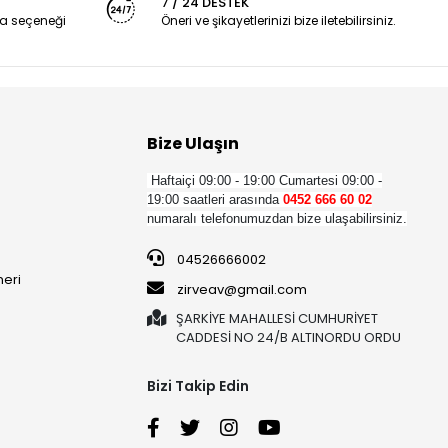
7 / 24 DESTEK
a seçeneği
Öneri ve şikayetlerinizi bize iletebilirsiniz.
Bize Ulaşın
Haftaiçi 09:00 - 19:00
Cumartesi 09:00 -
19:00 saatleri arasında
0452 666 60 02
numaralı telefonumuzdan bize ulaşabilirsiniz.
04526666002
neri
zirveav@gmail.com
ŞARKİYE MAHALLESİ CUMHURİYET
CADDESİ NO 24/B ALTINORDU ORDU
Bizi Takip Edin