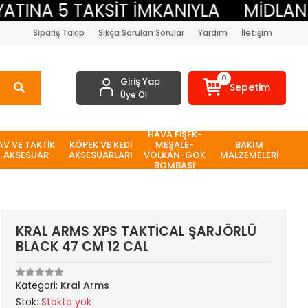
INA 5 TAKSİT İMKANIYLA
MİDLAND B
Sipariş Takip
Sıkça Sorulan Sorular
Yardım
İletişim
0
Giriş Yap
Sepetim
Üye Ol
HAVA FİŞEK-
AV VE TAKTİK
KÖPEK VE KEDİ
MEŞALE-
BAKIM
AKSESUAR
AKSESUARLARI
VOLKAN-GÖK
MALZEMELERİ
BOMBASI
KRAL ARMS XPS TAKTİCAL ŞARJÖRLÜ
BLACK 47 CM 12 CAL
Kategori:
Kral Arms
Stok:
Stokta yok