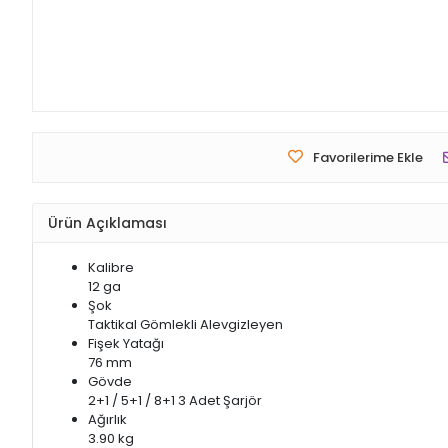
Favorilerime Ekle
Ürün Açıklaması
Kalibre
12 ga
Şok
Taktikal Gömlekli Alevgizleyen
Fişek Yatağı
76 mm
Gövde
2+1 / 5+1 / 8+1 3 Adet Şarjör
Ağırlık
3.90 kg