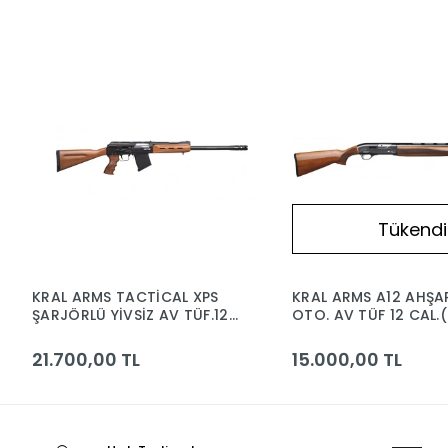
Tükendi
KRAL ARMS TACTİCAL XPS
KRAL ARMS A12 AHŞA
ŞARJÖRLÜ YİVSİZ AV TÜF.12
OTO. AV TÜF 12 CAL.
CAL.(DİKEY FİŞEK HAZNELİ)
ŞARJÖRLÜ)
21.700,00 TL
15.000,00 TL