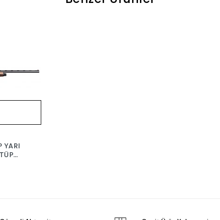
P YARI
(TÜP