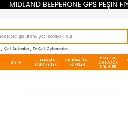
MİDLAND BEEPERONE GPS PEŞİN FİYAT
r
,
Çok Satanlar
,
En Çok Oylananlar
KAMP VE
EL FENERİ VE
FIRDÖNDÜ VE
GİYİM
OUTDOOR
KAFA FENERİ
KLİPSLER
ÜRÜNLER