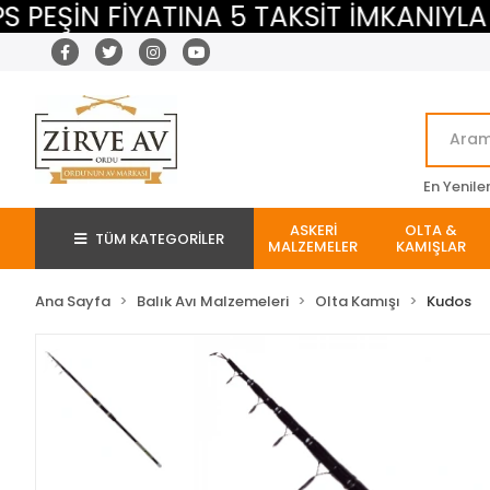
ŞİN FİYATINA 5 TAKSİT İMKANIYLA
En Yenile
ASKERİ
OLTA &
TÜM KATEGORİLER
MALZEMELER
KAMIŞLAR
Ana Sayfa
Balık Avı Malzemeleri
Olta Kamışı
Kudos