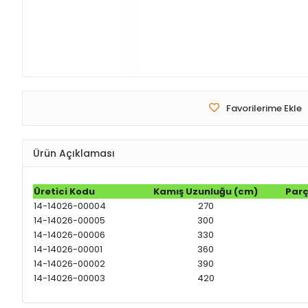
Favorilerime Ekle
Ürün Açıklaması
Üretici Kodu
Kamış Uzunluğu (cm)
Parç
14-14026-00004
270
14-14026-00005
300
14-14026-00006
330
14-14026-00001
360
14-14026-00002
390
14-14026-00003
420