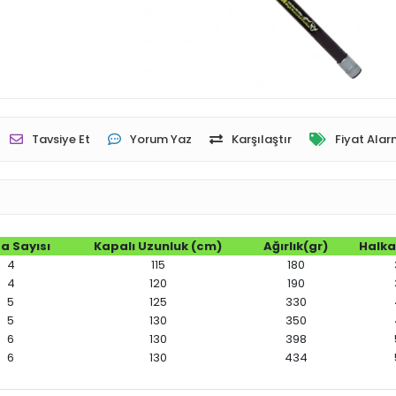
Tavsiye Et
Yorum Yaz
Karşılaştır
Fiyat Alar
a Sayısı
Kapalı Uzunluk (cm)
Ağırlık(gr)
Halka
4
115
180
4
120
190
5
125
330
5
130
350
6
130
398
6
130
434