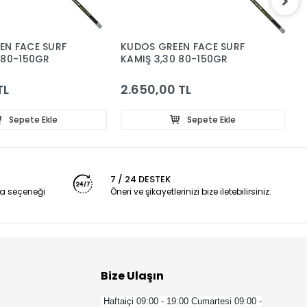
EN FACE SURF
KUDOS GREEN FACE SURF
K
 80-150GR
KAMIŞ 3,30 80-150GR
K
TL
2.650,00 TL
2
Sepete Ekle
Sepete Ekle
7 / 24 DESTEK
a seçeneği
Öneri ve şikayetlerinizi bize iletebilirsiniz.
Bize Ulaşın
Haftaiçi 09:00 - 19:00
Cumartesi 09:00 -