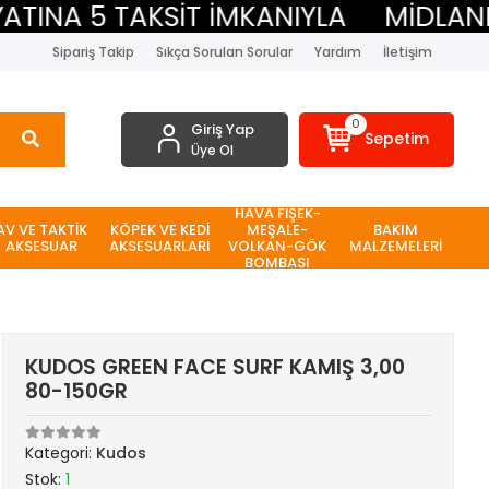
INA 5 TAKSİT İMKANIYLA
MİDLAND B
Sipariş Takip
Sıkça Sorulan Sorular
Yardım
İletişim
0
Giriş Yap
Sepetim
Üye Ol
HAVA FİŞEK-
AV VE TAKTİK
KÖPEK VE KEDİ
MEŞALE-
BAKIM
AKSESUAR
AKSESUARLARI
VOLKAN-GÖK
MALZEMELERİ
BOMBASI
KUDOS GREEN FACE SURF KAMIŞ 3,00
80-150GR
Kategori:
Kudos
Stok:
1