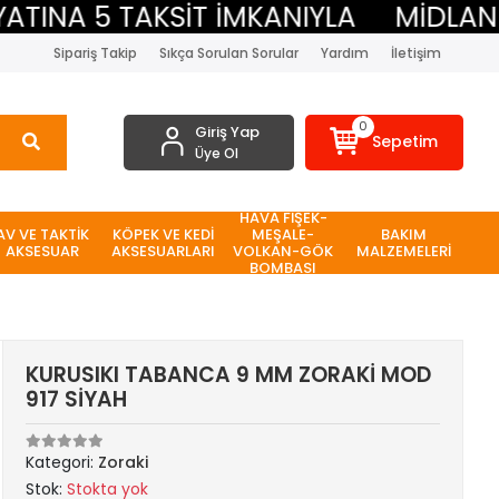
NA 5 TAKSİT İMKANIYLA
MİDLAND BE
Sipariş Takip
Sıkça Sorulan Sorular
Yardım
İletişim
0
Giriş Yap
Sepetim
Üye Ol
HAVA FİŞEK-
AV VE TAKTİK
KÖPEK VE KEDİ
MEŞALE-
BAKIM
AKSESUAR
AKSESUARLARI
VOLKAN-GÖK
MALZEMELERİ
BOMBASI
KURUSIKI TABANCA 9 MM ZORAKİ MOD
917 SİYAH
Kategori:
Zoraki
Stok:
Stokta yok