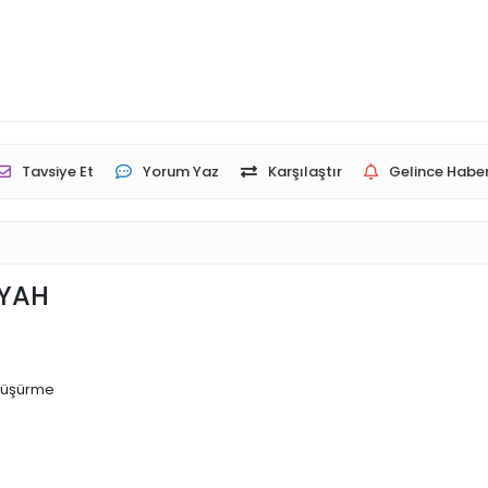
Tavsiye Et
Yorum Yaz
Karşılaştır
Gelince Haber
İYAH
 düşürme