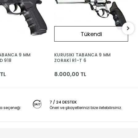
Tükendi
TABANCA 9 MM
KURUSIKI TABANCA 9 MM
K
D 918
ZORAKİ R1-T 6
Z
 TL
8.000,00 TL
6
7 / 24 DESTEK
a seçeneği
Öneri ve şikayetlerinizi bize iletebilirsiniz.