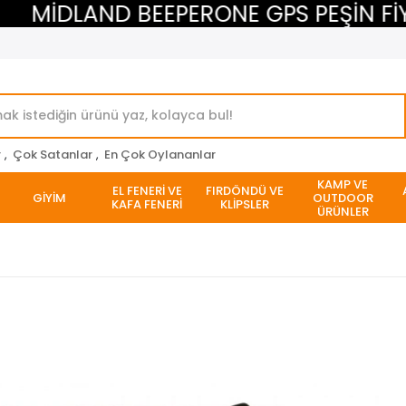
MİDLAND BEEPERONE GPS PEŞİN FİYATI
r
,
Çok Satanlar
,
En Çok Oylananlar
KAMP VE
EL FENERİ VE
FIRDÖNDÜ VE
GİYİM
OUTDOOR
KAFA FENERİ
KLİPSLER
ÜRÜNLER