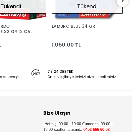
Tükendi
Tükendi
ORDO
LAMBRO BLUE 34 GR
L
E 32 GR 12 CAL
c
L
1.050,00 TL
5
7 / 24 DESTEK
a seçeneği
Öneri ve şikayetlerinizi bize iletebilirsiniz.
Bize Ulaşın
Haftaiçi 09:00 - 19:00
Cumartesi 09:00 -
19:00 saatleri arasında
0452 666 60 02