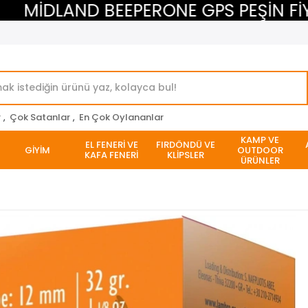
İDLAND BEEPERONE GPS PEŞİN FİYATI
r
,
Çok Satanlar
,
En Çok Oylananlar
KAMP VE
EL FENERİ VE
FIRDÖNDÜ VE
GİYİM
OUTDOOR
KAFA FENERİ
KLİPSLER
ÜRÜNLER