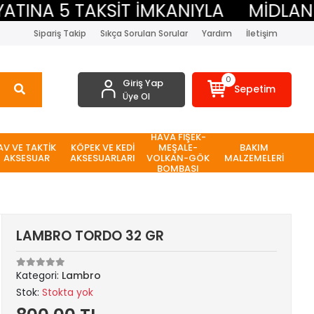
NA 5 TAKSİT İMKANIYLA
MİDLAND BE
Sipariş Takip
Sıkça Sorulan Sorular
Yardım
İletişim
0
Giriş Yap
Sepetim
Üye Ol
HAVA FİŞEK-
AV VE TAKTİK
KÖPEK VE KEDİ
MEŞALE-
BAKIM
AKSESUAR
AKSESUARLARI
VOLKAN-GÖK
MALZEMELERİ
BOMBASI
LAMBRO TORDO 32 GR
Kategori:
Lambro
Stok:
Stokta yok