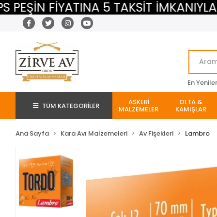
İN FİYATINA 5 TAKSİT İMKANIYLA
M
En Yenile
ASKERİ
OLTA &
TÜM KATEGORİLER
MALZEMELER
KAMIŞLAR
Ana Sayfa
Kara Avı Malzemeleri
Av Fişekleri
Lambro