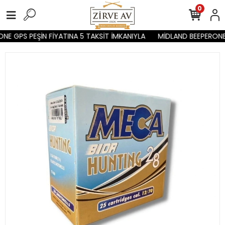
0
E GPS PEŞİN FİYATINA 5 TAKSİT İMKANIYLA
MİDLAND BEEPERONE G