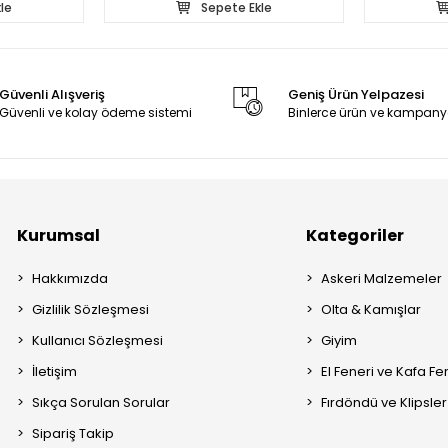
le
Sepete Ekle
Güvenli Alışveriş
Geniş Ürün Yelpazesi
Güvenli ve kolay ödeme sistemi
Binlerce ürün ve kampany
Kurumsal
Kategoriler
Hakkımızda
Askeri Malzemeler
Gizlilik Sözleşmesi
Olta & Kamışlar
Kullanıcı Sözleşmesi
Giyim
İletişim
El Feneri ve Kafa Fe
Sıkça Sorulan Sorular
Fırdöndü ve Klipsler
Sipariş Takip