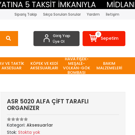
NA 5 TAKSİT İMKANIYLA
MİDLAND BE
Sipariş Takip
Sıkça Sorulan Sorular
Yardım
İletişim
0
Giriş Yap
Sepetim
Üye Ol
HAVA FİŞEK-
AV VE TAKTİK
KÖPEK VE KEDİ
MEŞALE-
BAKIM
AKSESUAR
AKSESUARLARI
VOLKAN-GÖK
MALZEMELERİ
BOMBASI
ASR 5020 ALFA ÇİFT TARAFLI
ORGANİZER
Kategori:
Aksesuarlar
Stok:
Stokta yok