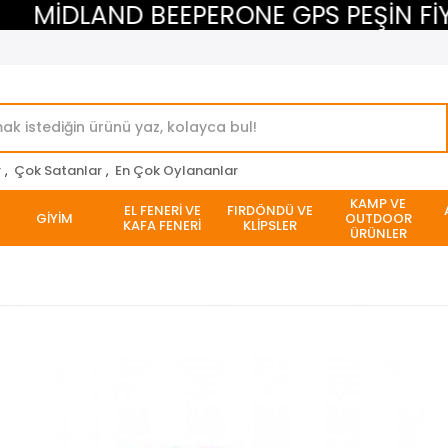
MİDLAND BEEPERONE GPS PEŞİN FİYATI
r
,
Çok Satanlar
,
En Çok Oylananlar
KAMP VE
EL FENERİ VE
FIRDÖNDÜ VE
GİYİM
OUTDOOR
KAFA FENERİ
KLİPSLER
ÜRÜNLER