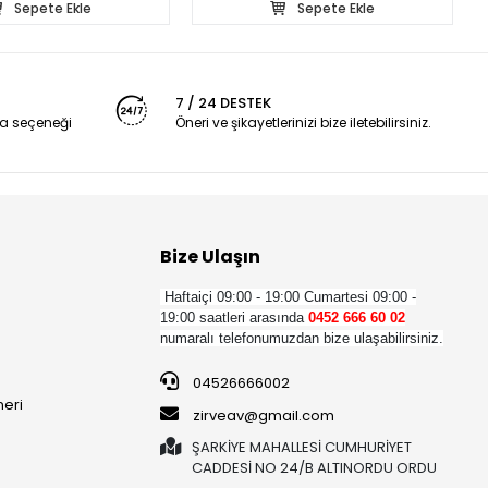
Sepete Ekle
Sepete Ekle
7 / 24 DESTEK
a seçeneği
Öneri ve şikayetlerinizi bize iletebilirsiniz.
Bize Ulaşın
Haftaiçi 09:00 - 19:00
Cumartesi 09:00 -
19:00 saatleri arasında
0452 666 60 02
numaralı telefonumuzdan bize ulaşabilirsiniz.
04526666002
neri
zirveav@gmail.com
ŞARKİYE MAHALLESİ CUMHURİYET
CADDESİ NO 24/B ALTINORDU ORDU