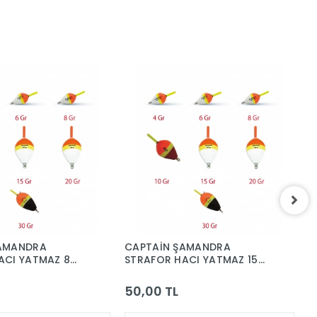
ŞAMANDRA
CAPTAİN ŞAMANDRA
C
ACI YATMAZ 8
STRAFOR HACI YATMAZ 15
S
GR.
G
50,00 TL
6