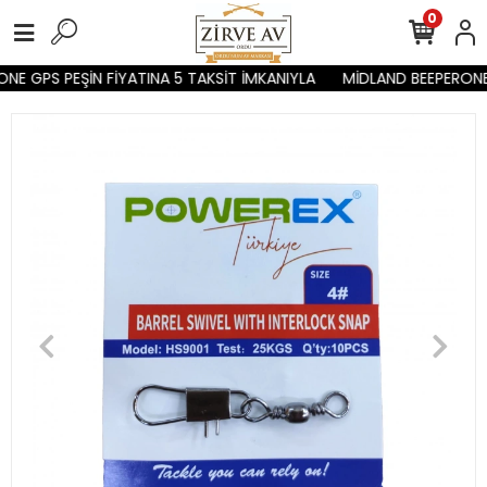
0
NE GPS PEŞİN FİYATINA 5 TAKSİT İMKANIYLA
MİDLAND BEEPERONE 