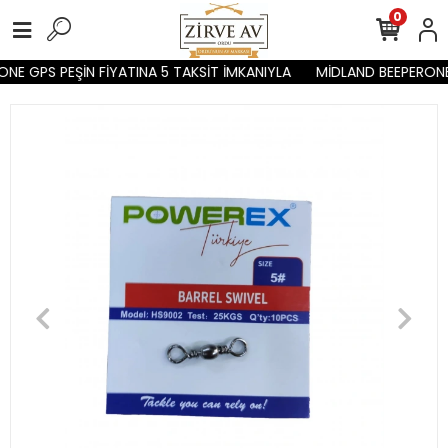
0
NE GPS PEŞİN FİYATINA 5 TAKSİT İMKANIYLA
MİDLAND BEEPERONE 