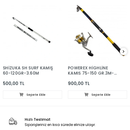
SHİZUKA SH SURF KAMIŞ
POWEREX HİGHLİNE
60-120GR-3.60M
KAMIŞ 75-150 GR.3M-
HİGHLİNE 4000 MAKİNE
500,00 TL
900,00 TL
SET
Sepete Ekle
Sepete Ekle
Hızlı Teslimat
Siparişleriniz en kısa sürede elinize ulaşır.