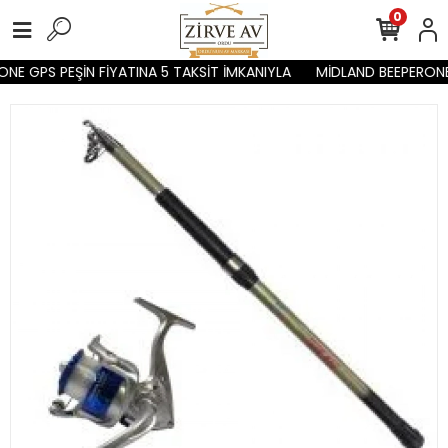
0
NE GPS PEŞİN FİYATINA 5 TAKSİT İMKANIYLA
MİDLAND BEEPERONE 