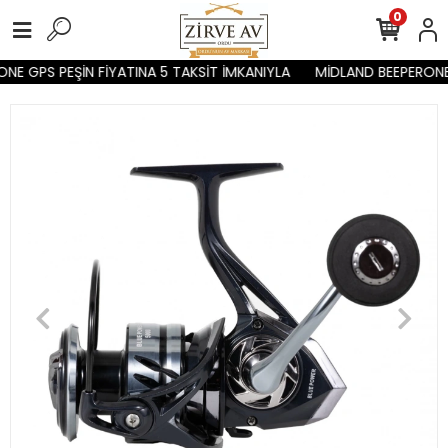
0
E GPS PEŞİN FİYATINA 5 TAKSİT İMKANIYLA
MİDLAND BEEPERONE 