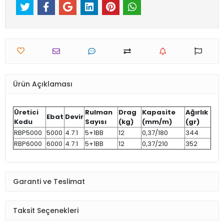
Ürün Açıklaması
Üretici
Rulman
Drag
Kapasite
Ağırlık
Ebat
Devir
Kodu
Sayısı
(kg)
(mm/m)
(gr)
RBP5000
5000
4.7:1
5+1BB
12
0,37/180
344
RBP6000
6000
4.7:1
5+1BB
12
0,37/210
352
Garanti ve Teslimat
Taksit Seçenekleri