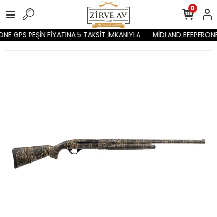
0
E GPS PEŞİN FİYATINA 5 TAKSİT İMKANIYLA
MİDLAND BEEPERONE 