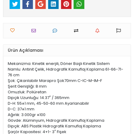
Ürün Açıklaması
Mekanizma: Kinetik enerjili, Döner Başlı Kinetik Sistem
Namlu: Antinit Çelik, Hidrografik Kamuflaj Kaplama 61-66-71-
76 cm
Şok: Çıkarılabilir Marapro Şok70mm C-IC-M-IM-F
Şerit Genişliği: 8 mm
Omuzluk: Poliüretan
Dipçik Uzunluğu: 14.37" / 365mm
D-H: 55±1 mm, 45-50-60 mm Ayarlanabilir
D-C: 37±1 mm
Ağırlık: 3.000gr ±100
Gövde: Alüminyum, Hidrografik Kamuflaj Kaplama
Dipçik: ABS Plastik Hidrografik Kamuflaj Kaplama
Şarjör Kapasitesi: 4+1- 3" Fişek