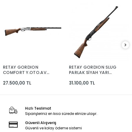
RETAY GORDION
RETAY GORDION SLUG
COMFORT Y.OTO.AV
PARLAK SİYAH YARI
TÜFEĞİ
OTO.YİVSİZ TÜF.12 CAL.
27.500,00 TL
31.100,00 TL
(TüP ŞARJÖRLÜ)
Hızlı Teslimat
Siparişleriniz en kısa sürede elinize ulaşır.
Güvenli Alışveriş
Güvenli ve kolay ödeme sistemi