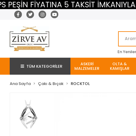
ŞİN FİYATINA 5 TAKSİT İMKANIYLA
En Yenile
ASKERİ
OLTA &
TÜM KATEGORİLER
MALZEMELER
KAMIŞLAR
Ana Sayfa
Çakı & Bıçak
ROCKTOL