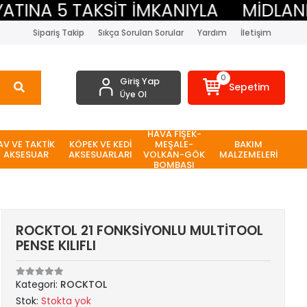
NA 5 TAKSİT İMKANIYLA
MİDLAND BE
Sipariş Takip
Sıkça Sorulan Sorular
Yardım
İletişim
0
Giriş Yap
Sepetim
Üye Ol
HAVA FİŞEK-
AV VE TAKTİK
KÖPEK VE KEDİ
MEŞALE-
BAKIM
AKSESUAR
AKSESUARLARI
VOLKAN-GÖK
MALZEMELERİ
BOMBASI
ROCKTOL 21 FONKSİYONLU MULTİTOOL
PENSE KILIFLI
Kategori:
ROCKTOL
Stok:
Stokta yok