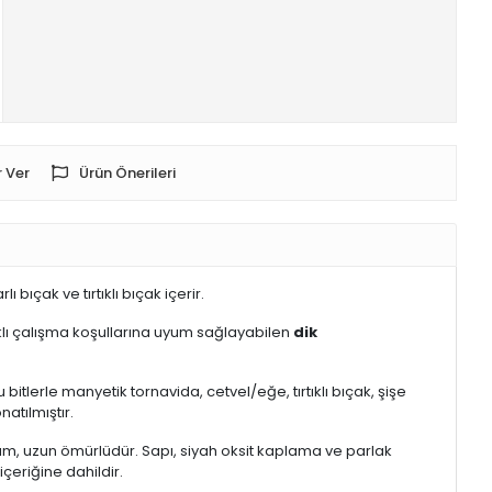
 Ver
Ürün Önerileri
bıçak ve tırtıklı bıçak içerir.
, farklı çalışma koşullarına uyum sağlayabilen
dik
bitlerle manyetik tornavida, cetvel/eğe, tırtıklı bıçak, şişe
natılmıştır.
am, uzun ömürlüdür. Sapı, siyah oksit kaplama ve parlak
içeriğine dahildir.