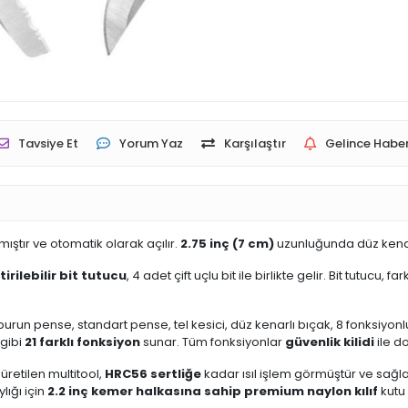
Tavsiye Et
Yorum Yaz
Karşılaştır
Gelince Haber
mıştır ve otomatik olarak açılır.
2.75 inç (7 cm)
uzunluğunda düz kenarlı 
rilebilir bit tutucu
, 4 adet çift uçlu bit ile birlikte gelir. Bit tutucu
urun pense, standart pense, tel kesici, düz kenarlı bıçak, 8 fonksiyonlu 
 gibi
21 farklı fonksiyon
sunar. Tüm fonksiyonlar
güvenlik kilidi
ile do
üretilen multitool,
HRC56 sertliğe
kadar ısıl işlem görmüştür ve sağl
lığı için
2.2 inç kemer halkasına sahip premium naylon kılıf
kutu 