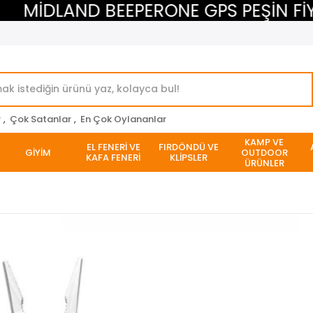
MİDLAND BEEPERONE GPS PEŞİN FİYATI
r
,
Çok Satanlar
,
En Çok Oylananlar
KAMP VE
EL FENERİ VE
FIRDÖNDÜ VE
GİYİM
OUTDOOR
KAFA FENERİ
KLİPSLER
ÜRÜNLER