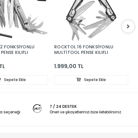
2 FONKSİYONLU
ROCKTOL 16 FONKSİYONLU
R
ENSE KILIFLI
MULTİTOOL PENSE KILIFLI
M
TL
1.999,00 TL
1
Sepete Ekle
Sepete Ekle
7 / 24 DESTEK
a seçeneği
Öneri ve şikayetlerinizi bize iletebilirsiniz.