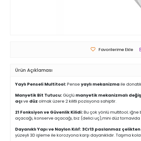
Favorilerime Ekle
Ürün Açıklaması
Yaylı Penseli Multitool:
Pense
yaylı mekanizma
ile donatıl
Manyetik Bit Tutucu:
Güçlü
manyetik mekanizmalı değişti
açı
ve
düz
olmak üzere 2 kilitli pozisyona sahiptir.
21 Fonksiyon ve Güvenlik Kilidi:
Bu çok yönlü multitool; iğne b
açacağı, konserve açacağı, biz (delici uç),mini düz tornavida
Dayanıklı Yapı ve Naylon Kılıf:
3Cr13 paslanmaz çelikten
yüzeyli 3D işleme ile korozyona karşı dayanıklıdır. Taşıma kolay