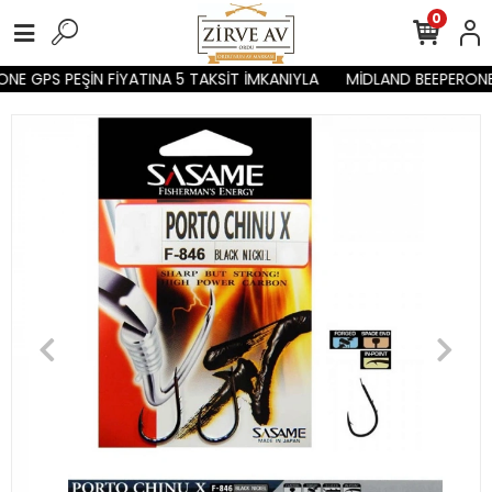
0
E GPS PEŞİN FİYATINA 5 TAKSİT İMKANIYLA
MİDLAND BEEPERONE G