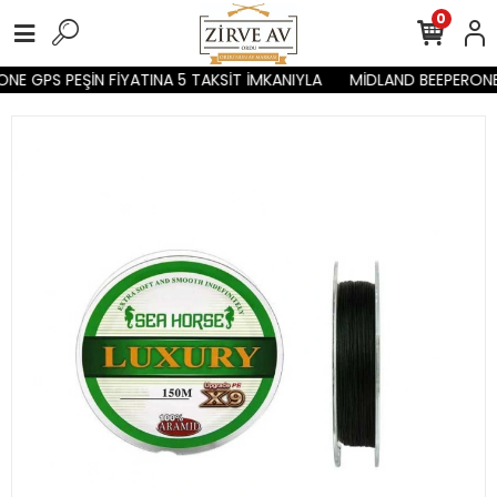
0
NE GPS PEŞİN FİYATINA 5 TAKSİT İMKANIYLA
MİDLAND BEEPERONE 