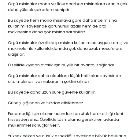
Örgü misinalar mono ve flourocarbon misinalara oranla çok
daha yüksek çekerlere sahiptir.
Bu sayede hem mono misinaya göre daha ince misina
kullanımı sayesinde görünürlük azalır hem de olta
makinesine daha çok misina sarabiliriz.
Örgü misinalar özellikle ip misina kullanımına uygun kamış ve
makineler ile kullanıldıklarında çok daha uzak mesafelere
ulaşırlar.
Özellikle kıyıdan avcılık için büyük bir avantaj sağlarlar.
Örgü misinalar sahip oldukları düşük hafızaları sayesinde
olta makinesi ve makaranın şeklini almaz.
Bu sayede daha uzun süre güvenle kullanılır.
Güneş ışığından ve tuzdan etkilenmez.
Esnemediği için oltanın ucunda ki en ufak hareketliliği dahi
hissesderseniz. Özellikle tasmalama gerektiren avlarda
mükemmel sonuçlar verir.
Yüksek çekeri ve düşük esnekliği sayesinde büyük balıklarla