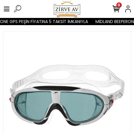
0
NE GPS PEŞİN FİYATINA 5 TAKSİT İMKANIYLA
MİDLAND BEEPERONE 