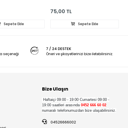
İĞNELİ EL OLTASI TAKIM
75,00 TL
9
Sepete Ekle
Sepete Ekle
7 / 24 DESTEK
a seçeneği
Öneri ve şikayetlerinizi bize iletebilirsiniz.
Bize Ulaşın
Haftaiçi 09:00 - 19:00
Cumartesi 09:00 -
19:00 saatleri arasında
0452 666 60 02
numaralı telefonumuzdan bize ulaşabilirsiniz.
04526666002
neri