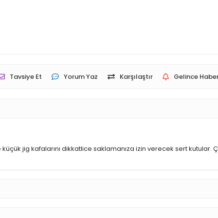
Tavsiye Et
Yorum Yaz
Karşılaştır
Gelince Haber
üçük jig kafalarını dikkatlice saklamanıza izin verecek sert kutular. Ç