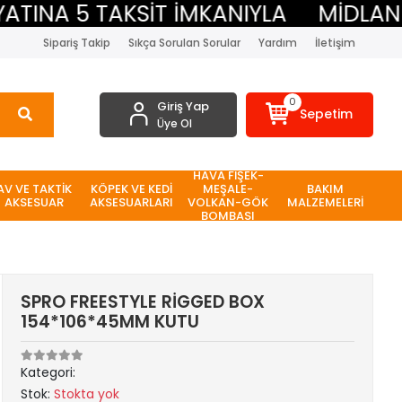
NA 5 TAKSİT İMKANIYLA
MİDLAND BE
Sipariş Takip
Sıkça Sorulan Sorular
Yardım
İletişim
0
Giriş Yap
Sepetim
Üye Ol
HAVA FİŞEK-
AV VE TAKTİK
KÖPEK VE KEDİ
MEŞALE-
BAKIM
AKSESUAR
AKSESUARLARI
VOLKAN-GÖK
MALZEMELERİ
BOMBASI
SPRO FREESTYLE RİGGED BOX
154*106*45MM KUTU
Kategori:
Stok:
Stokta yok