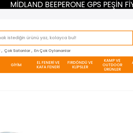
MİDLAND BEEPERONE GPS PEŞİN FİYATI
r
,
Çok Satanlar
,
En Çok Oylananlar
KAMP VE
EL FENERİ VE
FIRDÖNDÜ VE
GİYİM
OUTDOOR
KAFA FENERİ
KLİPSLER
ÜRÜNLER