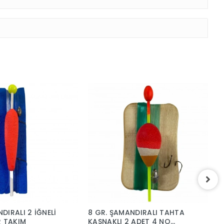
DIRALI 2 İĞNELİ
8 GR. ŞAMANDIRALI TAHTA
S
R TAKIM
KASNAKLI 2 ADET 4 NO
1