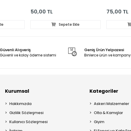
EL OLTASI
50,00 TL
75,00 TL
le
Sepete Ekle
Güvenli Alışveriş
Geniş Ürün Yelpazesi
Güvenli ve kolay ödeme sistemi
Binlerce ürün ve kampany
Kurumsal
Kategoriler
Hakkımızda
Askeri Malzemeler
Gizlilik Sözleşmesi
Olta & Kamışlar
Kullanıcı Sözleşmesi
Giyim
İletişim
El Feneri ve Kafa Fe