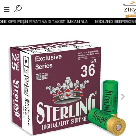
E GPS PEŞİN FİYATINA 5 TAKSİT İMKANIYLA
MİDLAND BEEPERONE G