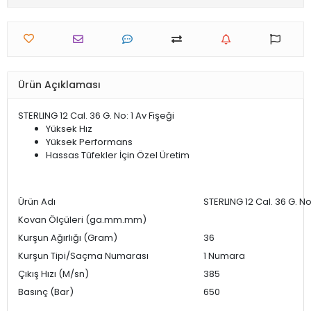
Ürün Açıklaması
STERLING 12 Cal. 36 G. No: 1 Av Fişeği
Yüksek Hız
Yüksek Performans
Hassas Tüfekler İçin Özel Üretim
Ürün Adı
STERLING 12 Cal. 36 G. No:
Kovan Ölçüleri (ga.mm.mm)
Kurşun Ağırlığı (Gram)
36
Kurşun Tipi/Saçma Numarası
1 Numara
Çıkış Hızı (M/sn)
385
Basınç (Bar)
650