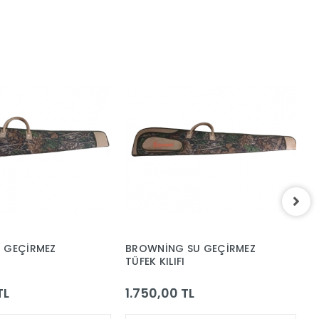
U GEÇİRMEZ
BROWNİNG SU GEÇİRMEZ
B
TÜFEK KILIFI
KI
TL
1.750,00 TL
1