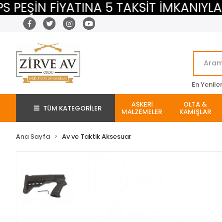
ŞİN FİYATINA 5 TAKSİT İMKANIYLA
En Yenile
ASKERİ
OLTA &
TÜM KATEGORİLER
MALZEMELER
KAMIŞLAR
Ana Sayfa
Av ve Taktik Aksesuar