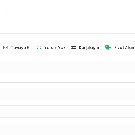
Tavsiye Et
Yorum Yaz
Karşılaştır
Fiyat Alar