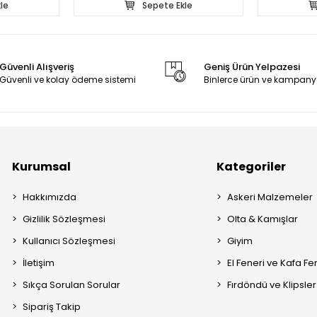
le
Sepete Ekle
Güvenli Alışveriş
Geniş Ürün Yelpazesi
Güvenli ve kolay ödeme sistemi
Binlerce ürün ve kampany
Kurumsal
Kategoriler
Hakkımızda
Askeri Malzemeler
Gizlilik Sözleşmesi
Olta & Kamışlar
Kullanıcı Sözleşmesi
Giyim
İletişim
El Feneri ve Kafa Fe
Sıkça Sorulan Sorular
Fırdöndü ve Klipsler
Sipariş Takip