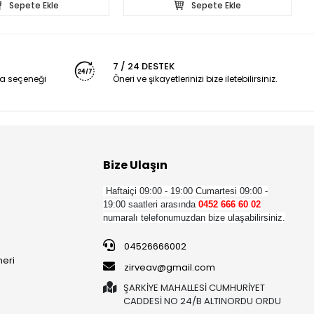
Sepete Ekle
Sepete Ekle
7 / 24 DESTEK
a seçeneği
Öneri ve şikayetlerinizi bize iletebilirsiniz.
Bize Ulaşın
Haftaiçi 09:00 - 19:00
Cumartesi 09:00 -
19:00 saatleri arasında
0452 666 60 02
numaralı telefonumuzdan bize ulaşabilirsiniz.
04526666002
neri
zirveav@gmail.com
ŞARKİYE MAHALLESİ CUMHURİYET
CADDESİ NO 24/B ALTINORDU ORDU