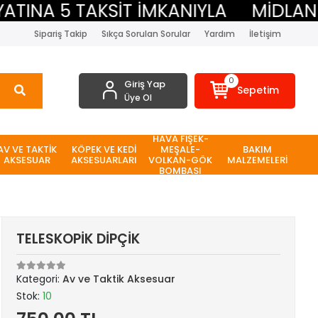
INA 5 TAKSİT İMKANIYLA
MİDLAND B
Sipariş Takip
Sıkça Sorulan Sorular
Yardım
İletişim
0
Giriş Yap
Sepetim
Üye Ol
HAVA FİŞEK-
AV VE TAKTİK
KÖPEK VE KEDİ
MEŞALE-
BAKIM
AKSESUAR
AKSESUARLARI
VOLKAN-GÖK
MALZEMELERİ
BOMBASI
TELESKOPİK DİPÇİK
Kategori:
Av ve Taktik Aksesuar
Stok:
10