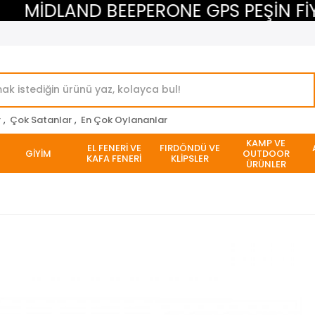
MİDLAND BEEPERONE GPS PEŞİN FİYAT
r
,
Çok Satanlar
,
En Çok Oylananlar
KAMP VE
EL FENERİ VE
FIRDÖNDÜ VE
GİYİM
OUTDOOR
KAFA FENERİ
KLİPSLER
ÜRÜNLER