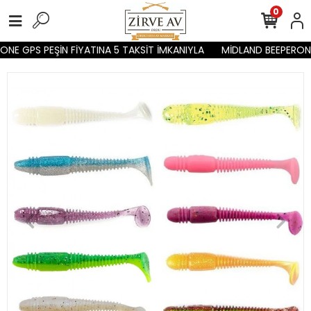
0
NE GPS PEŞİN FİYATINA 5 TAKSİT İMKANIYLA
MİDLAND BEEPERONE 