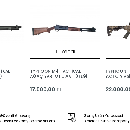
Tükendi
İKAL
TYPHOON M4 TACTİCAL
TYPHOON F1
)
AĞAÇ YARI OTO.AV TÜFEĞİ
Y.OTO YİVSİZ AV TÜFEĞ
CAL. TOPR
17.500,00 TL
22.000,0
Güvenli Alışveriş
Geniş Ürün Yelpazesi
Güvenli ve kolay ödeme sistemi
Binlerce ürün ve kampany