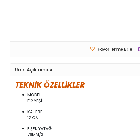
Favorilerime Ekle
Ürün Açıklaması
TEKNİK ÖZELLİKLER
MODEL:
F12 YEŞİL
KALİBRE:
12 GA
FİŞEK YATAĞI:
76MM/3"