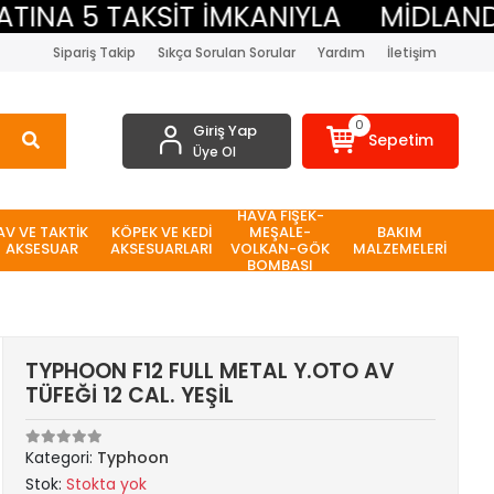
NA 5 TAKSİT İMKANIYLA
MİDLAND BE
Sipariş Takip
Sıkça Sorulan Sorular
Yardım
İletişim
0
Giriş Yap
Sepetim
Üye Ol
HAVA FİŞEK-
AV VE TAKTİK
KÖPEK VE KEDİ
MEŞALE-
BAKIM
AKSESUAR
AKSESUARLARI
VOLKAN-GÖK
MALZEMELERİ
BOMBASI
TYPHOON F12 FULL METAL Y.OTO AV
TÜFEĞİ 12 CAL. YEŞİL
Kategori:
Typhoon
Stok:
Stokta yok