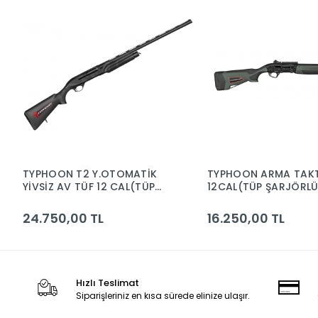
TYPHOON T2 Y.OTOMATİK
TYPHOON ARMA TAKT
YİVSİZ AV TÜF 12 CAL(TÜP
12CAL(TÜP ŞARJÖRLÜ
ŞARJÖRLÜ)
24.750,00 TL
16.250,00 TL
Hızlı Teslimat
Siparişleriniz en kısa sürede elinize ulaşır.