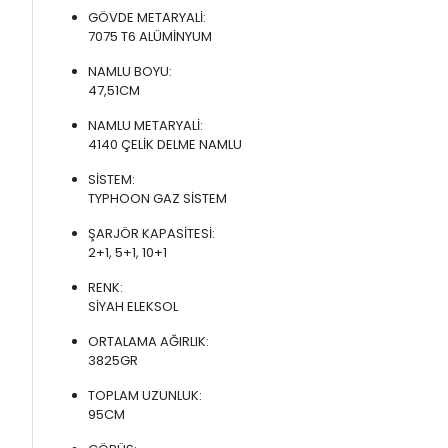
GÖVDE METARYALİ:
7075 T6 ALÜMİNYUM
NAMLU BOYU:
47,51CM
NAMLU METARYALİ:
4140 ÇELİK DELME NAMLU
SİSTEM:
TYPHOON GAZ SİSTEM
ŞARJÖR KAPASİTESİ:
2+1, 5+1, 10+1
RENK:
SİYAH ELEKSOL
ORTALAMA AĞIRLIK:
3825GR
TOPLAM UZUNLUK:
95CM