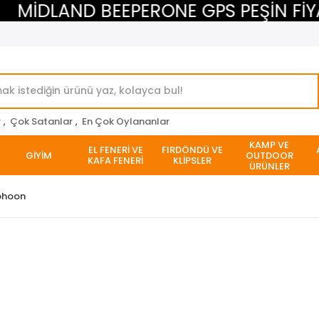
MİDLAND BEEPERONE GPS PEŞİN FİYATI
r
,
Çok Satanlar
,
En Çok Oylananlar
KAMP VE
EL FENERİ VE
FIRDÖNDÜ VE
GİYİM
OUTDOOR
KAFA FENERİ
KLİPSLER
ÜRÜNLER
phoon