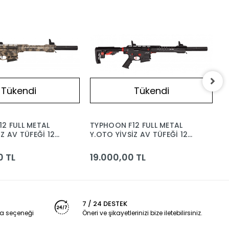
Tükendi
Tükendi
2 FULL METAL
TYPHOON F12 FULL METAL
T
İ 12
Y.OTO YİVSİZ AV TÜFEĞİ 12
Y
AK GÖLGELİ
CAL SİYAH PUMA
1
0 TL
19.000,00 TL
1
7 / 24 DESTEK
a seçeneği
Öneri ve şikayetlerinizi bize iletebilirsiniz.