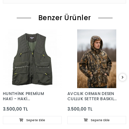
Benzer Ürünler
HUNTHİNK PREMİUM
AVCILIK ORMAN DESEN
HAKİ - HAKİ
ÇULLUK SETTER BASKILI
TURUNCULU AVCI
RÜZGAR SU GEÇİRMEZ
3.500,00 TL
3.500,00 TL
YELEĞİ
ÇIKMA KAPÜŞONLU
SOĞUK İKLİM KABAN
Sepete Ekle
Sepete Ekle