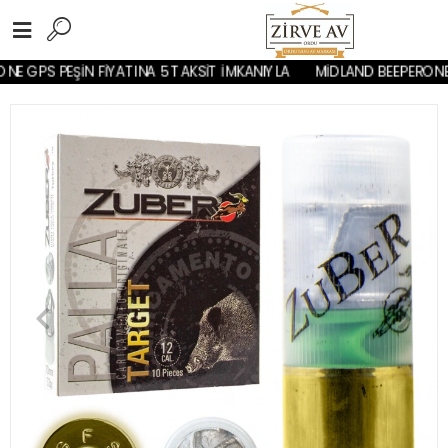
E GPS PEŞİN FİYATINA 5 TAKSİT İMKANIYLA
MİDLAND BEEPERONE G