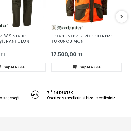
 389 STRİKE
DEERHUNTER STRİKE EXTREME
H
ŞİL PANTOLON
TURUNCU MONT
V
K
P
 TL
17.500,00 TL
1
Sepete Ekle
Sepete Ekle
7 / 24 DESTEK
a seçeneği
Öneri ve şikayetlerinizi bize iletebilirsiniz.