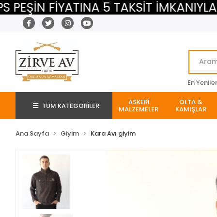
İN FİYATINA 5 TAKSİT İMKANIYLA
M
En Yenile
ASKERİ
OLTA &
TÜM KATEGORİLER
MALZEMELER
KAMIŞLAR
Ana Sayfa
Giyim
Kara Avı giyim