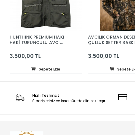
HUNTHİNK PREMİUM HAKİ -
AVCILIK ORMAN DESE
HAKİ TURUNCULU AVCI
ÇULLUK SETTER BASKI
YELEĞİ
RÜZGAR SU GEÇİRME
ÇIKMA KAPÜŞONLU SOĞUK
3.500,00 TL
3.500,00 TL
İKLİM KABAN
Sepete Ekle
Sepete Ek
Hızlı Teslimat
Siparişleriniz en kısa sürede elinize ulaşır.