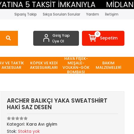
NA 5 TAKSİT İMKANIYLA
MİDLAND BE
Sipariş Takip
Sıkça Sorulan Sorular
Yardım
İletişim
0
Giriş Yap
Sepetim
Üye Ol
HAVA FİŞEK-
AV VE TAKTİK
KÖPEK VE KEDİ
MEŞALE-
BAKIM
AKSESUAR
AKSESUARLARI
VOLKAN-GÖK
MALZEMELERİ
BOMBASI
ARCHER BALIKÇI YAKA SWEATSHİRT
HAKİ SAZ DESEN
Kategori:
Kara Avı giyim
Stok:
Stokta yok