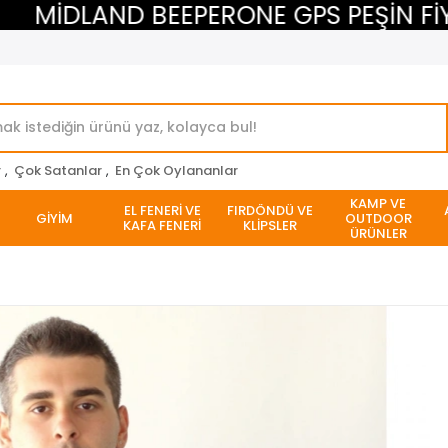
İDLAND BEEPERONE GPS PEŞİN FİYATI
r
,
Çok Satanlar
,
En Çok Oylananlar
KAMP VE
EL FENERİ VE
FIRDÖNDÜ VE
GİYİM
OUTDOOR
KAFA FENERİ
KLİPSLER
ÜRÜNLER