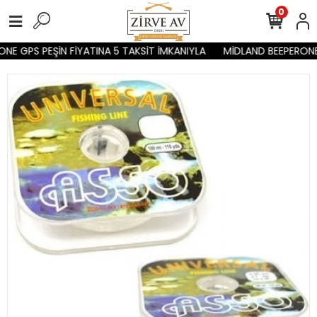
0
E GPS PEŞİN FİYATINA 5 TAKSİT İMKANIYLA
MİDLAND BEEPERONE G