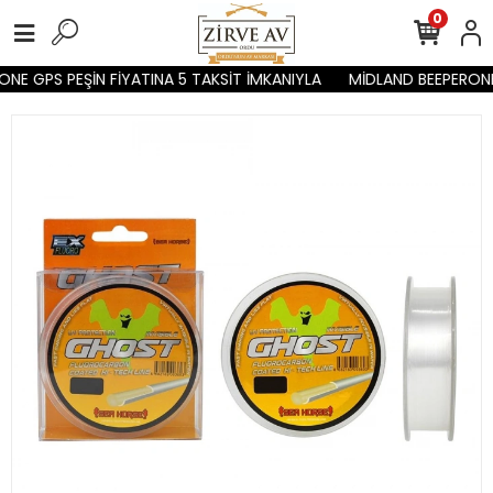
0
NE GPS PEŞİN FİYATINA 5 TAKSİT İMKANIYLA
MİDLAND BEEPERONE 