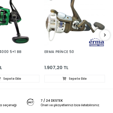
4000 5+1 BB
ERMA PRİNCE 50
R
3
L
1.907,20 TL
7
Sepete Ekle
Sepete Ekle
7 / 24 DESTEK
a seçeneği
Öneri ve şikayetlerinizi bize iletebilirsiniz.