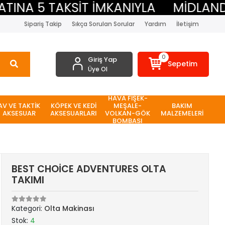
A 5 TAKSİT İMKANIYLA
MİDLAND BEE
Sipariş Takip
Sıkça Sorulan Sorular
Yardım
İletişim
0
Giriş Yap
Sepetim
Üye Ol
HAVA FİŞEK-
AV VE TAKTİK
KÖPEK VE KEDİ
MEŞALE-
BAKIM
AKSESUAR
AKSESUARLARI
VOLKAN-GÖK
MALZEMELERİ
BOMBASI
BEST CHOİCE ADVENTURES OLTA
TAKIMI
Kategori:
Olta Makinası
Stok:
4