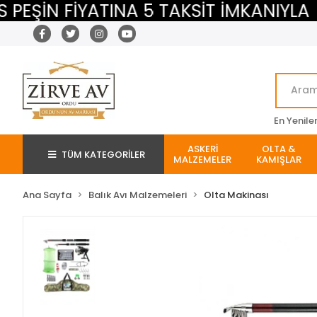
İN FİYATINA 5 TAKSİT İMKANIYLA
M
En Yenile
ASKERİ
OLTA &
TÜM KATEGORİLER
MALZEMELER
KAMIŞLAR
Ana Sayfa
Balık Avı Malzemeleri
Olta Makinası