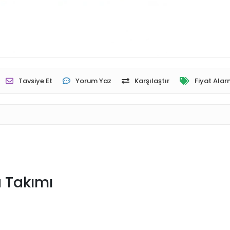
Tavsiye Et
Yorum Yaz
Karşılaştır
Fiyat Alar
 Takımı