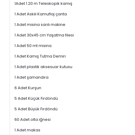
1Adet 1.20 m Teleskopik kamış
1 Adet Askılı Kamuflaj çanta
1 Adet misina sarılı makine
1 Adet 30x45 cm Yaşatma filesi
1 Adet 50 mt misina
1 Adet Kamış Tutma Demiri
1 Adet plastik aksesuar kutusu
1 Adet şamandıra
6 Adet Kurşun
5 Adet Küçük Fırdöndü
5 Adet Büyük Fırdöndü
60 Adet olta iğnesi
1 Adet makas