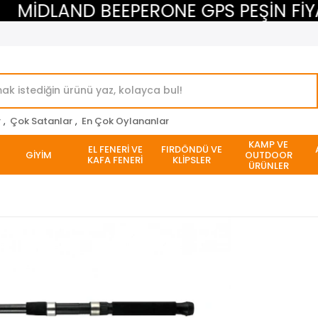
İDLAND BEEPERONE GPS PEŞİN FİYATIN
r
,
Çok Satanlar
,
En Çok Oylananlar
KAMP VE
EL FENERİ VE
FIRDÖNDÜ VE
GİYİM
OUTDOOR
KAFA FENERİ
KLİPSLER
ÜRÜNLER