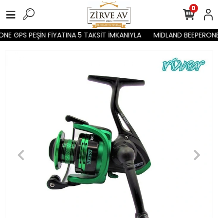
0
NE GPS PEŞİN FİYATINA 5 TAKSİT İMKANIYLA
MİDLAND BEEPERONE 