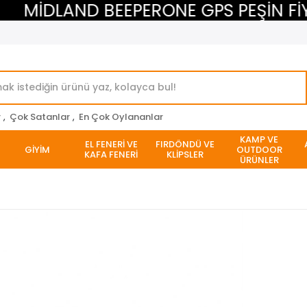
MİDLAND BEEPERONE GPS PEŞİN FİYATI
r
,
Çok Satanlar
,
En Çok Oylananlar
KAMP VE
EL FENERİ VE
FIRDÖNDÜ VE
GİYİM
OUTDOOR
KAFA FENERİ
KLİPSLER
ÜRÜNLER