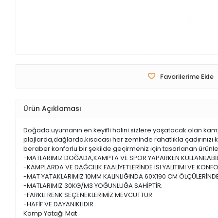
Favorilerime Ekle
Ürün Açıklaması
Doğada uyumanın en keyifli halini sizlere yaşatacak olan kam
plajlarda,dağlarda,kısacası her zeminde rahatlıkla çadırınızı k
beraber konforlu bir şekilde geçirmeniz için tasarlanan ürünl
-MATLARIMIZ DOĞADA,KAMPTA VE SPOR YAPARKEN KULLANILABİL
-KAMPLARDA VE DAĞCILIK FAALİYETLERİNDE ISI YALITIMI VE KONF
-MAT YATAKLARIMIZ 10MM KALINLIĞINDA 60X190 CM ÖLÇÜLERİNDE
-MATLARIMIZ 30KG/M3 YOĞUNLUĞA SAHİPTİR.
-FARKLI RENK SEÇENEKLERİMİZ MEVCUTTUR
-HAFİF VE DAYANIKLIDIR.
Kamp Yatağı Mat