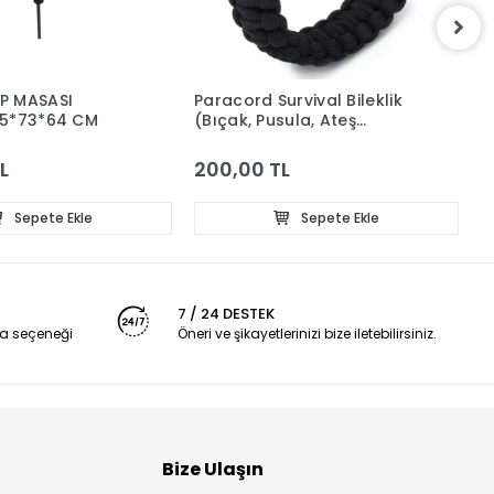
P MASASI
Paracord Survival Bileklik
K
65*73*64 CM
(Bıçak, Pusula, Ateş
1
Başlatıcı Magnezyum ve
Ikaz Düdüğü)
L
200,00 TL
3
Sepete Ekle
Sepete Ekle
7 / 24 DESTEK
a seçeneği
Öneri ve şikayetlerinizi bize iletebilirsiniz.
Bize Ulaşın