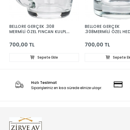
BELLORE GERÇEK .308
BELLORE GERÇEK
MERMİLİ ÖZEL FINCAN KULPLU
.308MERMİLİ ÖZEL HED
KAHVE BARDAĞI HEDİYELİK
VİSKİ BARDAĞI KURŞ
340CC
300CC
700,00 TL
700,00 TL
Sepete Ekle
Sepete Ek
Hızlı Teslimat
Siparişleriniz en kısa sürede elinize ulaşır.