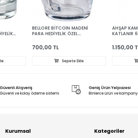
BELLORE BİTCOİN MADENİ
AHŞAP KAM
İYELİK
PARA HEDİYELİK ÖZEL
KATLANIR 
UNLU
FİNCANÇAY KAHVE BARDAĞI
KUPA 340CC
700,00 TL
1.150,00 T
le
Sepete Ekle
Güvenli Alışveriş
Geniş Ürün Yelpazesi
Güvenli ve kolay ödeme sistemi
Binlerce ürün ve kampany
Kurumsal
Kategoriler