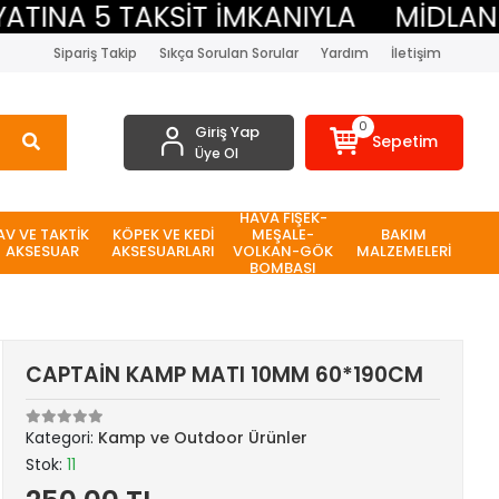
NA 5 TAKSİT İMKANIYLA
MİDLAND BE
Sipariş Takip
Sıkça Sorulan Sorular
Yardım
İletişim
0
Giriş Yap
Sepetim
Üye Ol
HAVA FİŞEK-
AV VE TAKTİK
KÖPEK VE KEDİ
MEŞALE-
BAKIM
AKSESUAR
AKSESUARLARI
VOLKAN-GÖK
MALZEMELERİ
BOMBASI
CAPTAİN KAMP MATI 10MM 60*190CM
Kategori:
Kamp ve Outdoor Ürünler
Stok:
11