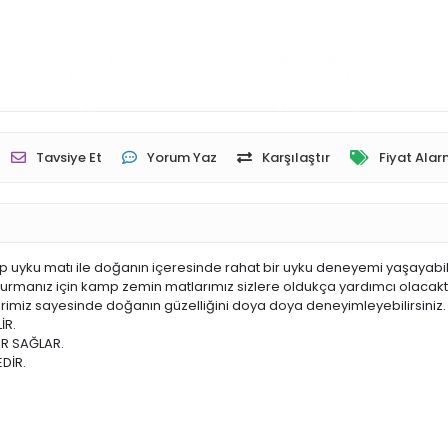
Tavsiye Et
Yorum Yaz
Karşılaştır
Fiyat Alar
p uyku matı ile doğanın içeresinde rahat bir uyku deneyemi yaşayabil
urmanız için kamp zemin matlarımız sizlere oldukça yardımcı olacaktır.A
erimiz sayesinde doğanın güzelliğini doya doya deneyimleyebilirsiniz.
İR.
OR SAĞLAR.
DİR.